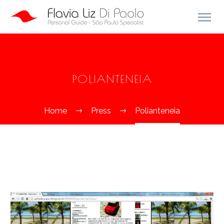
POLIANTENEIA
Home
Press
Polianteneia