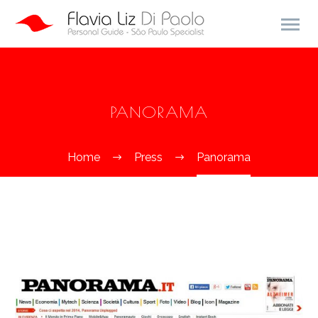
PANORAMA
Home
Press
Panorama