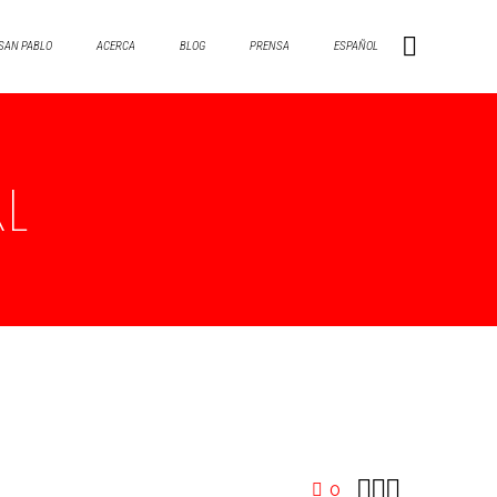
SAN PABLO
ACERCA
BLOG
PRENSA
ESPAÑOL
L



0