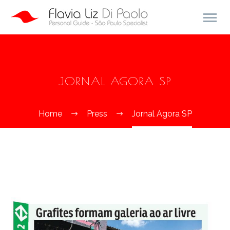
JORNAL AGORA SP
Home
Press
Jornal Agora SP