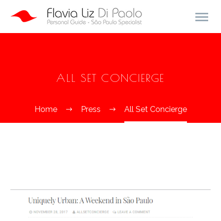
ALL SET CONCIERGE
Home
Press
All Set Concierge