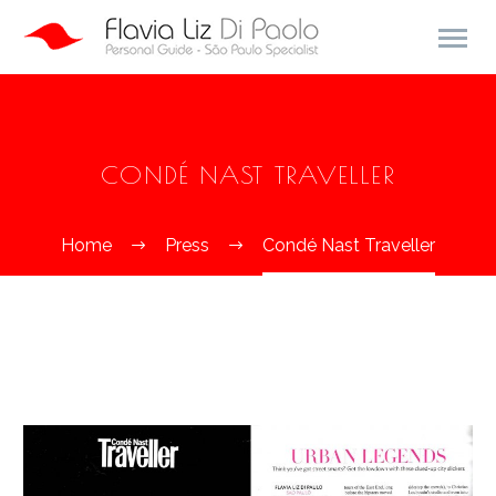
CONDÉ NAST TRAVELLER
Home
Press
Condé Nast Traveller